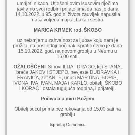
umrijeti nikada. Utješeni ovim Isusovim riječima
javljamo svoj rodbini prijateljima da nas je dana
14.10.2022. u 95. godini života zauvijek napustila
naša voljena majka, baka i sestra
MARICA KRMEK rod. ŠKOBO
uz neizmjernu zahvalnost za ljubav koju nam je
pružila, na posljednji počinak ispratiti ćemo je dana
15.10.2022. god. na novom groblju u Neumu u
16.00 sati.
OŽALOŠĆENI
: Sinovi ILIJA i DRAGO, kći STANA,
braća JAKOV i STJEPO, nevjeste DUBRAVKA i
FRANICA, zet ANTE, unuci MARTINA, BORIS,
IVONA, IVA, IVAN, MAJA i KARLO, obitelji ŠKOBO
i KORAĆ i ostala tugujuća rodbina, i prijatelji.
Počivala u miru Božjem
Obitelj sućut prima bez rukovanja od 15,00 sati na
groblju
Isprintaj Osmrtnicu