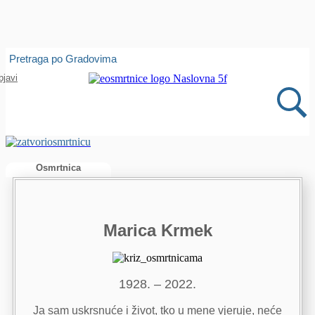
Isprobajte našu Android i IOS aplikaciju
Pretraga po Gradovima
Otvori
bjavi
Osmrtnica
Marica Krmek
1928. – 2022.
Ja sam uskrsnuće i život, tko u mene vjeruje, neće