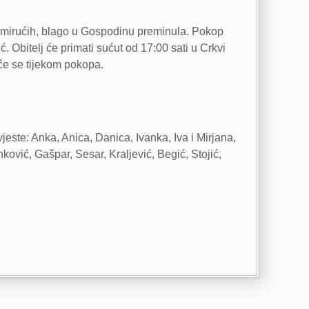
t umirućih, blago u Gospodinu preminula. Pokop
 Obitelj će primati sućut od 17:00 sati u Crkvi
 će se tijekom pokopa.
vjeste: Anka, Anica, Danica, Ivanka, Iva i Mirjana,
anković, Gašpar, Sesar, Kraljević, Begić, Stojić,