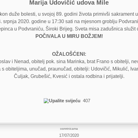
Marija Udovičić udova Mile
akon duže bolesti, u svojoj 89. godini života primivši sakramen
 srpnja 2020. godine u 17:30 sati na mjesnom groblju Podvranić.
pinca u Podvraniću, Široki Brijeg. Sveta misa zadušnica služit
POČIVALA U MIRU BOŽJEM!
OŽALOŠĆENI:
lav i Nenad, obitelj pok. sina Marinka, brat Frano s obitelji, ne
a s obiteljima, unučad, praunučad, obitelji: Udovičić, Mikulić, Iv
Čuljak, Grubešić, Kvesić i ostala rodbina i prijatelji.
Upalite svijeću
407
osmrtnicama
17/07/2020