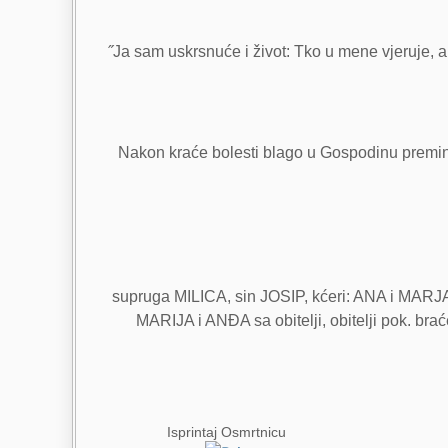
˝Ja sam uskrsnuće i život: Tko u mene vjeruje, ak
Nakon kraće bolesti blago u Gospodinu premin
supruga MILICA, sin JOSIP, kćeri: ANA i MA
MARIJA i ANĐA sa obitelji, obitelji pok. 
Isprintaj Osmrtnicu