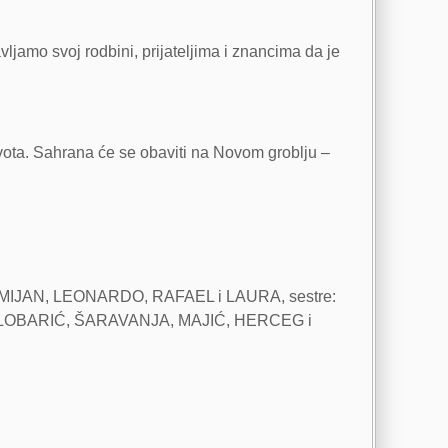
vljamo svoj rodbini, prijateljima i znancima da je
ota. Sahrana će se obaviti na Novom groblju –
DAMIJAN, LEONARDO, RAFAEL i LAURA, sestre:
lji: KOLOBARIĆ, ŠARAVANJA, MAJIĆ, HERCEG i