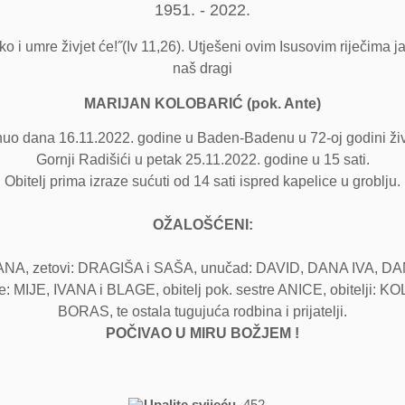
1951. - 2022.
o i umre živjet će!˝(Iv 11,26). Utješeni ovim Isusovim riječima ja
naš dragi
MARIJAN KOLOBARIĆ (pok. Ante)
uo dana 16.11.2022. godine u Baden-Badenu u 72-oj godini živ
Gornji Radišići u petak 25.11.2022. godine u 15 sati.
Obitelj prima izraze sućuti od 14 sati ispred kapelice u groblju.
OŽALOŠĆENI:
RJANA, zetovi: DRAGIŠA i SAŠA, unučad: DAVID, DANA IVA, 
braće: MIJE, IVANA i BLAGE, obitelj pok. sestre ANICE, obite
BORAS, te ostala tugujuća rodbina i prijatelji.
POČIVAO U MIRU BOŽJEM !
Upalite svijeću
452