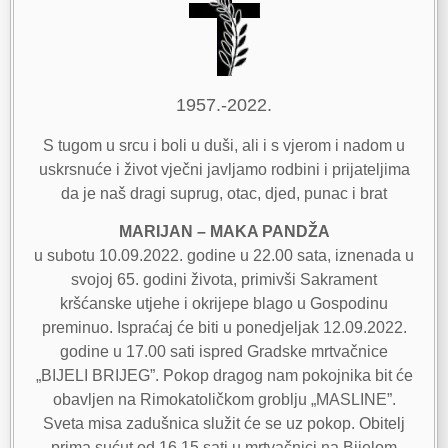
1957.-2022.
S tugom u srcu i boli u duši, ali i s vjerom i nadom u
uskrsnuće i život vječni javljamo rodbini i prijateljima
da je naš dragi suprug, otac, djed, punac i brat
MARIJAN – MAKA PANDŽA
u subotu 10.09.2022. godine u 22.00 sata, iznenada u
svojoj 65. godini života, primivši Sakrament
kršćanske utjehe i okrijepe blago u Gospodinu
preminuo. Ispraćaj će biti u ponedjeljak 12.09.2022.
godine u 17.00 sati ispred Gradske mrtvačnice
„BIJELI BRIJEG”. Pokop dragog nam pokojnika bit će
obavljen na Rimokatoličkom groblju „MASLINE”.
Sveta misa zadušnica služit će se uz pokop. Obitelj
prima sućut od 16.15 sati u mrtvačnici na Bijelom