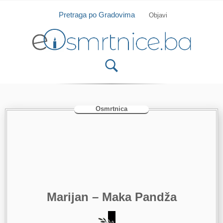
Isprobajte našu Android i IOS aplikaciju
Otvori
Pretraga po Gradovima
Objavi
Osmrtnica
Marijan – Maka Pandža