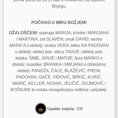
Brijegu.
POČIVAO U MIRU BOŽJEM!
OŽALOŠĆENI
: supruga MARIJA; kćerke: MARIJANA
i MARTINA; zet SLAVEN; unuk DAVID; sestra
MARICA s obitelji; sestra VERA; tetka IVA PADOVAN
s obitelji; obitelj pok. strica TADIJE; obitelji pok.
tetaka: ŠIME, JANJE i MATIJE; šura MARKO s
obitelji; svastike: BRANKA i MIRJANA s obiteljima;
obitelji: PANDŽA, ČALE, BLAŽEVIĆ, PREM,
PADOVAN, GAČE, VIDOVIĆ, BRKIĆ, KUKIĆ,
MARIĆ, KELLER, NOVAK, JELIČIĆ, DUJMOVIĆ i
BOŠNJAK te ostala mnogobrojna rodbina i prijatelji.
Upalite svijeću
338