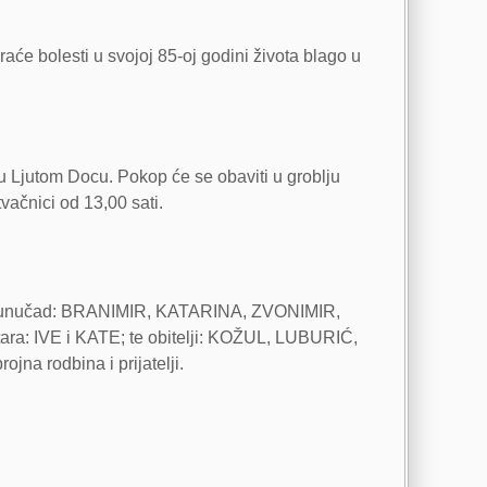
raće bolesti u svojoj 85-oj godini života blago u
 u Ljutom Docu. Pokop će se obaviti u groblju
vačnici od 13,00 sati.
A; unučad: BRANIMIR, KATARINA, ZVONIMIR,
: IVE i KATE; te obitelji: KOŽUL, LUBURIĆ,
rodbina i prijatelji.