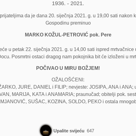
1936. - 2021.
rijateljima da je dana 20. siječnja 2021. g. u 19,00 sati nakon k
Gospodinu preminuo
MARKO KOŽUL-PETROVIĆ pok. Pere
će u petak 22. siječnja 2021. g. u 14,00 sati ispred mrtvačnice
ocu. Posmrtni ostaci dragog nam pokojnika bit će izloženi u mrt
POČIVAO U MIRU BOŽJEM!
OŽALOŠĆENI:
 ŽARKO, JURE, DANIEL i FILIP; nevjeste: JOSIPA, ANA i AN
 MARIJA, KATA i ANAMARIA; praunučad; obitelji pok. sestara
ANOVIĆ, SUŠAC, KOZINA, SOLDO, PEKO i ostala mnogobrojna 
Upalite svijeću
647