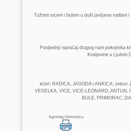
Tužnim srcem i bolom u duši javljamo rodbini i p
Posljednji ispraćaj dragog nam pokojnika kre
Kraljevine u Ljutom D
kćeri: RADICA, JAGODA i ANKICA; zetovi:
VESELKA, VICE, VICE-LEONARD, ANTUN, IVAN,
BULE, PRIMORAC, DAMJ
Isprintaj Osmrtnicu