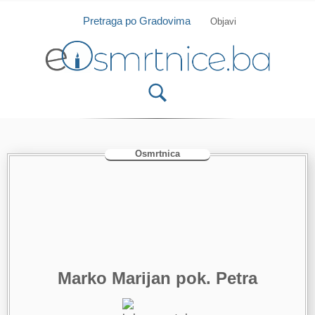
Isprobajte našu Android i IOS aplikaciju
Otvori
Pretraga po Gradovima
Objavi
Osmrtnica
Marko Marijan pok. Petra