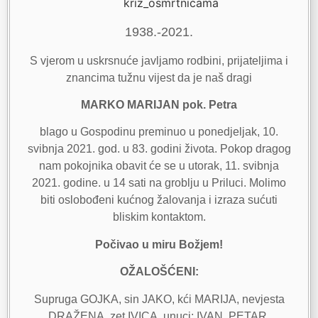
1938.-2021.
S vjerom u uskrsnuće javljamo rodbini, prijateljima i
znancima tužnu vijest da je naš dragi
MARKO MARIJAN pok. Petra
blago u Gospodinu preminuo u ponedjeljak, 10.
svibnja 2021. god. u 83. godini života. Pokop dragog
nam pokojnika obavit će se u utorak, 11. svibnja
2021. godine. u 14 sati na groblju u Priluci. Molimo
biti oslobođeni kućnog žalovanja i izraza sućuti
bliskim kontaktom.
Počivao u miru Božjem!
OŽALOŠĆENI:
Supruga GOJKA, sin JAKO, kći MARIJA, nevjesta
DRAŽENA, zet IVICA, unuci: IVAN, PETAR,