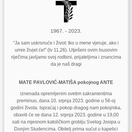
1967. - 2023.
“Ja sam uskrsnuće i život: tko u mene vjeruje, ako i
umre živjet će!” (Iv 11,26). Utješeni ovim Isusovim
riječima javljamo svoj rodbini, prijateljima i znancima
da je naš dragi
MATE PAVLOVIĆ-MATIŠA pokojnog ANTE
iznenada opremljenim svetim sakramentima
preminuo, dana 10. srpnja 2023. godine u 56-oj
godini života. Ispraćaj i pokop dragog nam pokojnika,
obaviti će se dana 12. srpnja 2023. godine u 19,00
sati na mjesnom katoličkom groblju Svetog Josipa u
Donjim Studencima. Obitelj prima sućut u kapelici