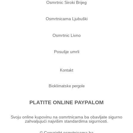
Osmrtnic Siroki Brijeg
Osmrtnicama Ljubuški
Osmrtnic Livno
Posušje umrli
Kontakt
Bioklimatske pergole
PLATITE ONLINE PAYPALOM
Svoju online kupovinu na osmrtnicama ba obavljate sigurno
zahvaljujući najvišim standardima sigurnosti.
© Copyright osmrtnicama.ba