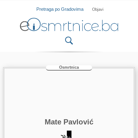
Isprobajte našu Android i IOS aplikaciju
Otvori
Pretraga po Gradovima
Objavi
Osmrtnica
Mate Pavlović