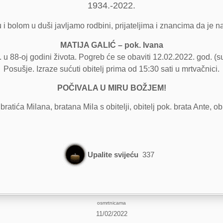
1934.-2022.
 i bolom u duši javljamo rodbini, prijateljima i znancima da je n
MATIJA GALIĆ – pok. Ivana
 88-oj godini života. Pogreb će se obaviti 12.02.2022. god. (s
Posušje. Izraze sućuti obitelj prima od 15:30 sati u mrtvačnici.
POČIVALA U MIRU BOŽJEM!
k. bratića Milana, bratana Mila s obitelji, obitelj pok. brata Ante, ob
Upalite svijeću
337
osmrtnicama
11/02/2022