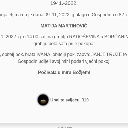
1941.-2022.
rijateljima da je dana 09. 11, 2022. g blago u Gospodinu u 82. 
MATIJA MARTINOVIĆ
11, 2022. g. u 14:00 sati na groblju RADOŠEVINA u BORČANIMA. 
groblju pola sata prije pokopa.
, obitelj pok. brata IVANA, obitelji pok. zaova: JANJE I RUŽE te 
Gospodin udijeli svoj mir i podari vječni pokoj.
Počivala u miru Božjem!
Upalite svijeću
319
osmrtnicama