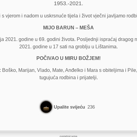
1953.-2021.
i s vjerom i nadom u uskrsnuće tijela i život vječni javljamo rodbi
MIJO BARUN – MEŠA
 2021. godine u 69. godini života. Posljednji ispraćaj dragog n
2021. godine u 17 sati na groblju u Lištanima.
POČIVAO U MIRU BOŽJEM!
i: Boško, Marijan, Vlado, Mate, Anđelko i Mara s obiteljima i Pile, 
tugujuća rodbina i prijatelji.
Upalite svijeću
236
osmrtnicama