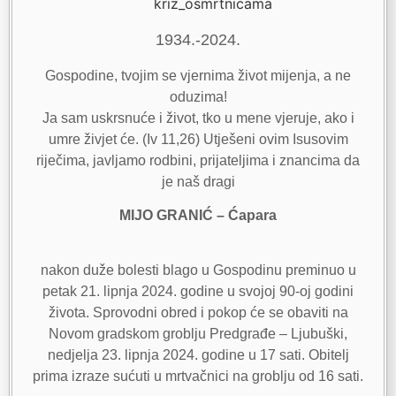
1934.-2024.
Gospodine, tvojim se vjernima život mijenja, a ne
oduzima!
Ja sam uskrsnuće i život, tko u mene vjeruje, ako i
umre živjet će. (Iv 11,26) Utješeni ovim Isusovim
riječima, javljamo rodbini, prijateljima i znancima da
je naš dragi
MIJO GRANIĆ – Ćapara
nakon duže bolesti blago u Gospodinu preminuo u
petak 21. lipnja 2024. godine u svojoj 90-oj godini
života. Sprovodni obred i pokop će se obaviti na
Novom gradskom groblju Predgrađe – Ljubuški,
nedjelja 23. lipnja 2024. godine u 17 sati. Obitelj
prima izraze sućuti u mrtvačnici na groblju od 16 sati.