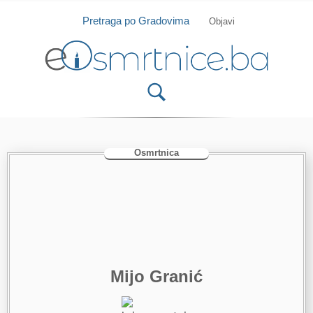
Isprobajte našu Android i IOS aplikaciju
Otvori
Pretraga po Gradovima
Objavi
Osmrtnica
Mijo Granić