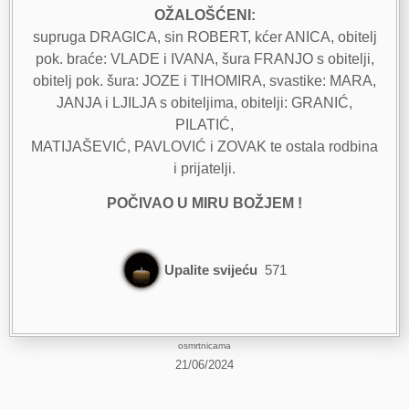
OŽALOŠĆENI:
supruga DRAGICA, sin ROBERT, kćer ANICA, obitelj
pok. braće: VLADE i IVANA, šura FRANJO s obitelji,
obitelj pok. šura: JOZE i TIHOMIRA, svastike: MARA,
JANJA i LJILJA s obiteljima, obitelji: GRANIĆ,
PILATIĆ,
MATIJAŠEVIĆ, PAVLOVIĆ i ZOVAK te ostala rodbina
i prijatelji.
POČIVAO U MIRU BOŽJEM !
Upalite svijeću
571
osmrtnicama
21/06/2024