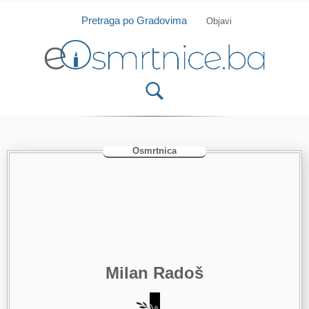
Isprobajte našu Android i IOS aplikaciju
Otvori
Pretraga po Gradovima
Objavi
Osmrtnica
Milan Radoš