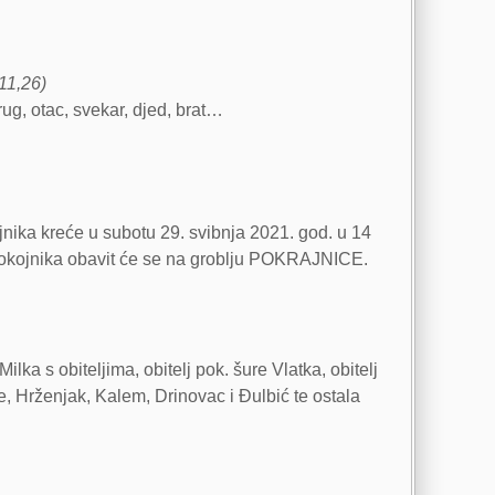
 11,26)
rug, otac, svekar, djed, brat…
jnika kreće u subotu 29. svibnja 2021. god. u 14
 pokojnika obavit će se na groblju POKRAJNICE.
ilka s obiteljima, obitelj pok. šure Vlatka, obitelj
že, Hrženjak, Kalem, Drinovac i Đulbić te ostala