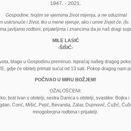
1947. - 2021.
Gospodine, tvojim se vjernima život mijenja, a ne oduzima!
 uskrsnuće i život, tko u mene vjeruje, ako i umre živjet će. (Iv.
ma javljamo rodbini, prijateljima i znancima da je naš dragi sup
MILE LASIĆ
-ŠIŠIĆ-
života, blago u Gospodinu preminuo. Ispraćaj našeg dragog poko
, gdje će obitelj primati sućut od 13 sati. Pokop dragog nam
POČIVAO U MIRU BOŽJEM!
OŽALOŠĆENI:
brat Ivan s obitelji, sestra Danica s obitelji, svastike: Bojka i M
Bogdan, Ćorić, Mišić, Pejić, Bevanda, Zalar, Dujmović, Ćužić, Ću
mnogobrojna rodbina i prijatelji.