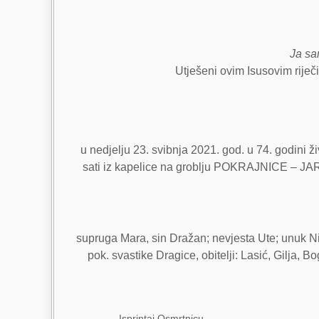
Ja sam
Utješeni ovim Isusovim riječi
u nedjelju 23. svibnja 2021. god. u 74. godini 
sati iz kapelice na groblju POKRAJNICE – JARE
supruga Mara, sin Dražan; nevjesta Ute; unuk Niko; 
pok. svastike Dragice, obitelji: Lasić, Gilja, 
Isprintaj Osmrtnicu