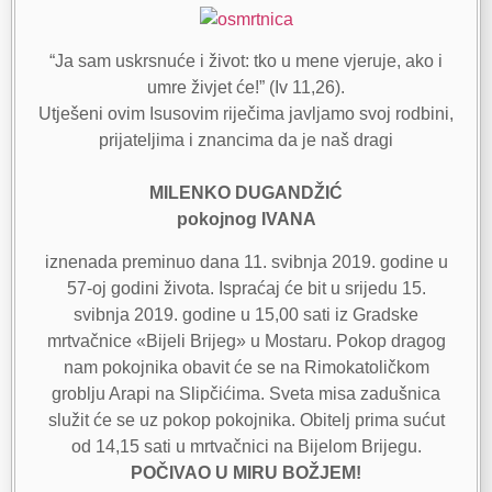
“Ja sam uskrsnuće i život: tko u mene vjeruje, ako i
umre živjet će!” (Iv 11,26).
Utješeni ovim Isusovim riječima javljamo svoj rodbini,
prijateljima i znancima da je naš dragi
MILENKO DUGANDŽIĆ
pokojnog IVANA
iznenada preminuo dana 11. svibnja 2019. godine u
57-oj godini života. Ispraćaj će bit u srijedu 15.
svibnja 2019. godine u 15,00 sati iz Gradske
mrtvačnice «Bijeli Brijeg» u Mostaru. Pokop dragog
nam pokojnika obavit će se na Rimokatoličkom
groblju Arapi na Slipčićima. Sveta misa zadušnica
služit će se uz pokop pokojnika. Obitelj prima sućut
od 14,15 sati u mrtvačnici na Bijelom Brijegu.
POČIVAO U MIRU BOŽJEM!