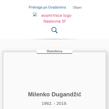
Isprobajte našu Android i IOS aplikaciju
Otvori
Pretraga po Gradovima
Objavi
Osmrtnica
Milenko Dugandžić
1962. - 2019.