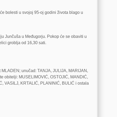
će bolesti u svojoj 95-oj godini života blago u
blju Junčuša u Međugorju. Pokop će se obaviti u
ici groblja od 16,30 sati.
et MLADEN; unučad: TANJA, JULIJA, MARIJAN,
; te obitelji: MUSELIMOVIĆ, OSTOJIĆ, MANDIĆ,
ASILJ, KRTALIĆ, PLANINIĆ, BULIĆ i ostala