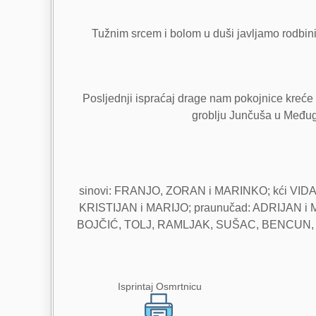
Tužnim srcem i bolom u duši javljamo rodbini i
Posljednji ispraćaj drage nam pokojnice kreće 
groblju Junčuša u Međugor
sinovi: FRANJO, ZORAN i MARINKO; kći VIDA
KRISTIJAN i MARIJO; praunučad: ADRIJAN i MA
BOJČIĆ, TOLJ, RAMLJAK, SUŠAC, BENCUN, S
Isprintaj Osmrtnicu