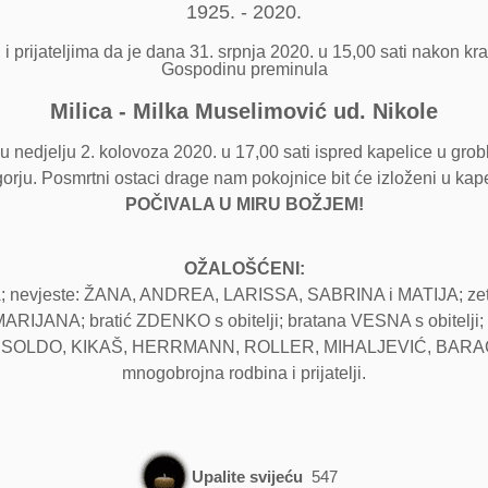
1925. - 2020.
 prijateljima da je dana 31. srpnja 2020. u 15,00 sati nakon kra
Gospodinu preminula
Milica - Milka Muselimović ud. Nikole
u nedjelju 2. kolovoza 2020. u 17,00 sati ispred kapelice u gro
ju. Posmrtni ostaci drage nam pokojnice bit će izloženi u kapel
POČIVALA U MIRU BOŽJEM!
OŽALOŠĆENI:
; nevjeste: ŽANA, ANDREA, LARISSA, SABRINA i MATIJA; z
RIJANA; bratić ZDENKO s obitelji; bratana VESNA s obitelji
OLDO, KIKAŠ, HERRMANN, ROLLER, MIHALJEVIĆ, BARAĆ, V
mnogobrojna rodbina i prijatelji.
Upalite svijeću
547