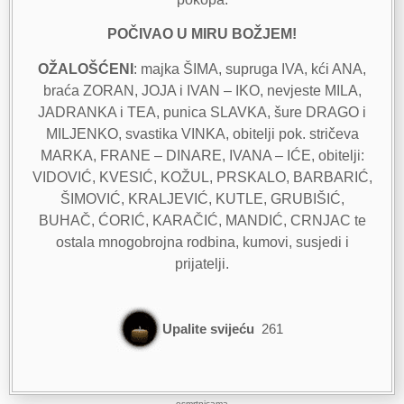
POČIVAO U MIRU BOŽJEM!
OŽALOŠĆENI
: majka ŠIMA, supruga IVA, kći ANA,
braća ZORAN, JOJA i IVAN – IKO, nevjeste MILA,
JADRANKA i TEA, punica SLAVKA, šure DRAGO i
MILJENKO, svastika VINKA, obitelji pok. stričeva
MARKA, FRANE – DINARE, IVANA – IĆE, obitelji:
VIDOVIĆ, KVESIĆ, KOŽUL, PRSKALO, BARBARIĆ,
ŠIMOVIĆ, KRALJEVIĆ, KUTLE, GRUBIŠIĆ,
BUHAČ, ĆORIĆ, KARAČIĆ, MANDIĆ, CRNJAC te
ostala mnogobrojna rodbina, kumovi, susjedi i
prijatelji.
Upalite svijeću
261
osmrtnicama