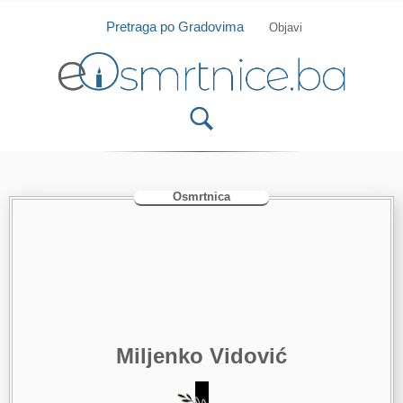
Isprobajte našu Android i IOS aplikaciju
Otvori
Pretraga po Gradovima
Objavi
Osmrtnica
Miljenko Vidović