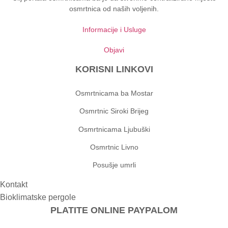
osmrtnica od naših voljenih.
Informacije i Usluge
Objavi
KORISNI LINKOVI
Osmrtnicama ba Mostar
Osmrtnic Siroki Brijeg
Osmrtnicama Ljubuški
Osmrtnic Livno
Posušje umrli
Kontakt
Bioklimatske pergole
PLATITE ONLINE PAYPALOM