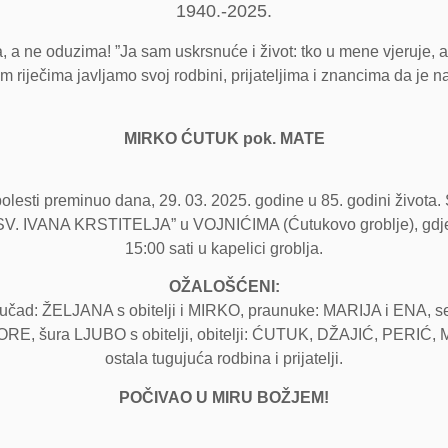
1940.-2025.
 a ne oduzima! ”Ja sam uskrsnuće i život: tko u mene vjeruje, ako
m riječima javljamo svoj rodbini, prijateljima i znancima da je n
MIRKO ĆUTUK pok. MATE
esti preminuo dana, 29. 03. 2025. godine u 85. godini života. 
SV. IVANA KRSTITELJA” u VOJNIĆIMA (Ćutukovo groblje), gdje će
15:00 sati u kapelici groblja.
OŽALOŠĆENI:
čad: ŽELJANA s obitelji i MIRKO, praunuke: MARIJA i ENA, sest
 ZORE, šura LJUBO s obitelji, obitelji: ĆUTUK, DŽAJIĆ, PE
ostala tugujuća rodbina i prijatelji.
POČIVAO U MIRU BOŽJEM!