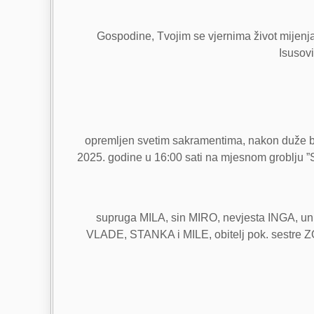
Gospodine, Tvojim se vjernima život mijenja,
Isusovi
opremljen svetim sakramentima, nakon duže bol
2025. godine u 16:00 sati na mjesnom groblju ”
supruga MILA, sin MIRO, nevjesta INGA, unu
VLADE, STANKA i MILE, obitelj pok. sestre