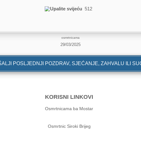
Upalite svijeću
512
osmrtnicama
29/03/2025
ALJI POSLJEDNJI POZDRAV, SJEĆANJE, ZAHVALU ILI S
KORISNI LINKOVI
Osmrtnicama ba Mostar
Osmrtnic Siroki Brijeg