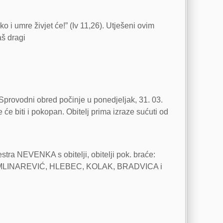
 i umre živjet će!” (Iv 11,26). Utješeni ovim
aš dragi
Sprovodni obred počinje u ponedjeljak, 31. 03.
 biti i pokopan. Obitelj prima izraze sućuti od
ra NEVENKA s obitelji, obitelji pok. braće:
RIĆ, MLINAREVIĆ, HLEBEC, KOLAK, BRADVICA i