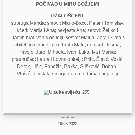
POČIVAO U MIRU BOŽJEM!
OŽALOŠĆENI
:
supruga Manda; sinovi: Mario-Baćo, Petar i Tomislav,
kćeri: Marija i Ana; nevjesta Ana; zetovi: Željko i
Damir; brat Ivan s obitelji; sestre: Marija, Zora i Zlata s
obiteljima; obitelj pok. brata Mate; unučad: Josipa,
Hrvoje, Jure, Mihaela, Ivan, Luka, Iva i Marija;
praunučad: Laura i Lovro; obitelji: Prlić, Šimić, Vokić,
Đerek, Iličić, Pandžić, Bakša, Slišković, Boban i
Vlašić, te ostala mnogobrojna rodbina i prijatelji
Upalite svijeću
255
osmrtnicama
10/03/2022