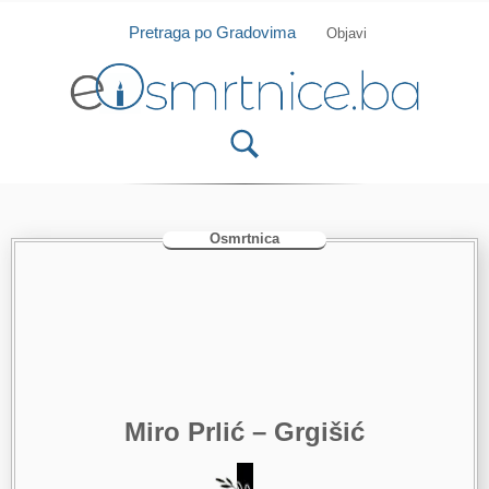
Isprobajte našu Android i IOS aplikaciju
Otvori
Pretraga po Gradovima
Objavi
Osmrtnica
Miro Prlić – Grgišić