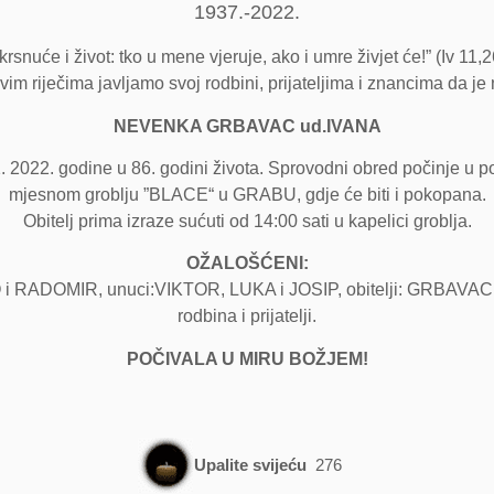
1937.-2022.
rsnuće i život: tko u mene vjeruje, ako i umre živjet će!” (Iv 11,2
vim riječima javljamo svoj rodbini, prijateljima i znancima da je
NEVENKA GRBAVAC ud.IVANA
. 2022. godine u 86. godini života. Sprovodni obred počinje u po
mjesnom groblju ”BLACE“ u GRABU, gdje će biti i pokopana.
Obitelj prima izraze sućuti od 14:00 sati u kapelici groblja.
OŽALOŠĆENI:
O i RADOMIR, unuci:VIKTOR, LUKA i JOSIP, obitelji: GRBAVA
rodbina i prijatelji.
POČIVALA U MIRU BOŽJEM!
Upalite svijeću
276