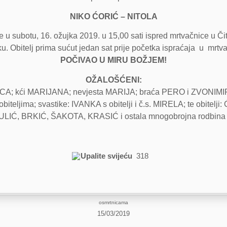
NIKO ĆORIĆ – NITOLA
 u subotu, 16. ožujka 2019. u 15,00 sati ispred mrtvačnice u Či
ku. Obitelj prima sućut jedan sat prije početka ispraćaja u mrtva
POČIVAO U MIRU BOŽJEM!
OŽALOŠĆENI:
CA; kći MARIJANA; nevjesta MARIJA; braća PERO i ZVONIMIR s 
eljima; svastike: IVANKA s obitelji i č.s. MIRELA; te obitel
IĆ, BRKIĆ, ŠAKOTA, KRASIĆ i ostala mnogobrojna rodbina i p
Upalite svijeću
318
osmrtnicama
15/03/2019