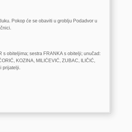
tluku. Pokop će se obaviti u groblju Podadvor u
čnici.
obiteljima; sestra FRANKA s obitelji; unučad:
ji: ĆORIĆ, KOZINA, MILIĆEVIĆ, ZUBAC, ILIČIĆ,
rijatelji.