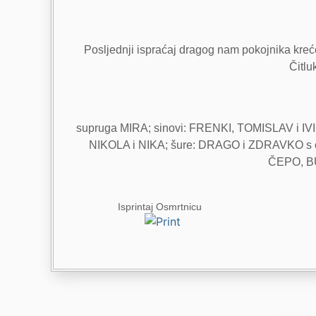
Posljednji ispraćaj dragog nam pokojnika kreće
Čitlu
supruga MIRA; sinovi: FRENKI, TOMISLAV i IVI
NIKOLA i NIKA; šure: DRAGO i ZDRAVKO s obit
ČEPO, BUL
Isprintaj Osmrtnicu