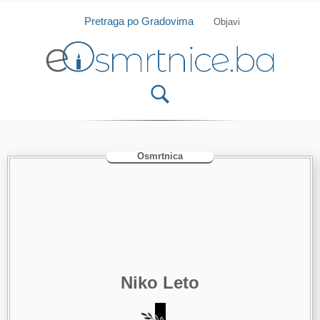
Isprobajte našu Android i IOS aplikaciju
Otvori
Pretraga po Gradovima
Objavi
Osmrtnica
Niko Leto