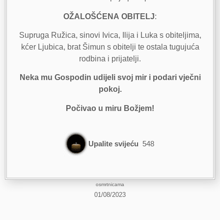
OŽALOŠĆENA
OBITELJ
:
Supruga Ružica, sinovi Ivica, Ilija i Luka s obiteljima,
kćer Ljubica, brat Šimun s obitelji te ostala tugujuća
rodbina i prijatelji.
Neka mu Gospodin udijeli svoj mir i podari vječni
pokoj.
Počivao u miru Božjem!
Upalite svijeću
548
osmrtnicama
01/08/2023