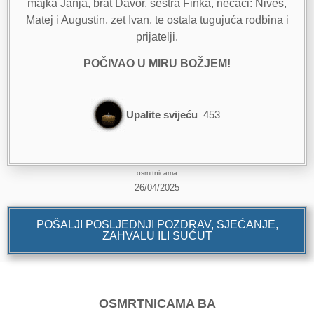
majka Janja, brat Davor, sestra Finka, nećaci: Nives,
Matej i Augustin, zet Ivan, te ostala tugujuća rodbina i
prijatelji.
POČIVAO U MIRU BOŽJEM!
Upalite svijeću
453
osmrtnicama
26/04/2025
POŠALJI POSLJEDNJI POZDRAV, SJEĆANJE,
ZAHVALU ILI SUĆUT
OSMRTNICAMA BA