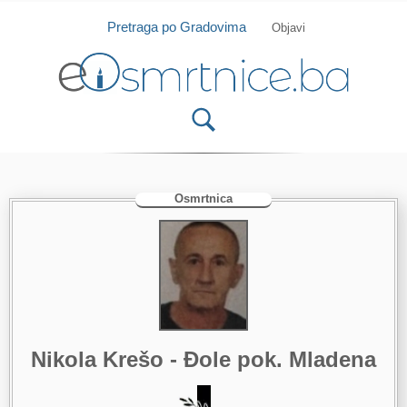
Isprobajte našu Android i IOS aplikaciju
Otvori
Pretraga po Gradovima
Objavi
Osmrtnica
Nikola Krešo - Đole pok. Mladena