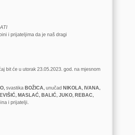
ATI
ni i prijateljima da je naš dragi
ćaj bit će u utorak 23.05.2023. god. na mjesnom
O,
svastika
BOŽICA,
unučad
NIKOLA, IVANA,
EVIŠIĆ, MASLAĆ, BALIĆ, JUKO, REBAC,
a i prijatelji.