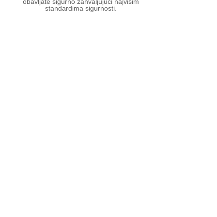
obavljate sigurno zahvaljujući najvišim
standardima sigurnosti.