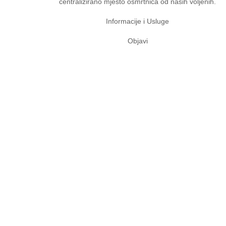
centralizirano mjesto osmrtnica od naših voljenih.
Informacije i Usluge
Objavi