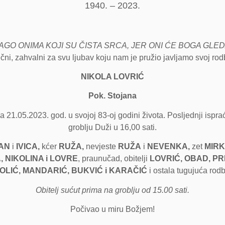
1940. – 2023.
AGO ONIMA KOJI SU ČISTA SRCA, JER ONI ĆE BOGA GLED
čni, zahvalni za svu ljubav koju nam je pružio javljamo svoj rodbi
NIKOLA LOVRIĆ
Pok. Stojana
21.05.2023. god. u svojoj 83-oj godini života. Posljednji ispra
groblju Duži u 16,00 sati.
AN
i
IVICA,
kćer
RUŽA,
nevjeste
RUŽA
i
NEVENKA,
zet
MIRK
, NIKOLINA i LOVRE
, praunučad, obitelji
LOVRIĆ, OBAD, PR
JOLIĆ, MANDARIĆ, BUKVIĆ i KARAČIĆ
i ostala tugujuća rodbin
Obitelj sućut prima na groblju od 15.00 sati.
Počivao u miru Božjem!