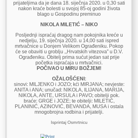
prijateljima da je dana 18. siječnja 2020. u 0,30 sati
nakon kraće bolesti u svojoj 85-oj godini života
blago u Gospodinu preminuo
NIKOLA MILETIĆ – NIKO
Posljednji ispraćaj dragog nam pokojnika kreće u
nedjelju, 19. siječnja 2020. u 14,00 sati ispred
mrtvačnice u Donjem Velikom Ograđeniku. Pokop
će se obaviti u groblju ,,Hrvatskih vitezova” u D.V.
Ograđeniku. Obitelj prima sućut jedan sat prije
početka ispraćaja u mrtvačnici.
POČIVAO U MIRU BOŽJEM!
OŽALOŠĆENI:
sinovi: MILJENKO i JOZO; kći MIRJANA; nevjeste:
ANITA i ANA; unučad: NIKOLA, ILIJANA, MARIJA,
NIKOLA, ANTE, URSULA i PAVO; obitelji pok.
braće: GRGE i JOZE; te obitelji: MILETIĆ,
PLANINIĆ, AZINOVIĆ, BEVANDA, MUSA i ostala
mnogobrojna rodbina i prijatelji.
Isprintaj Osmrtnicu