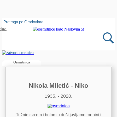
Isprobajte našu Android i IOS aplikaciju
Pretraga po Gradovima
Otvori
bjavi
Osmrtnica
Nikola Miletić - Niko
1935. - 2020.
Tužnim srcem i bolom u duši javljamo rodbini i