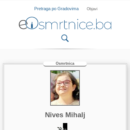
Isprobajte našu Android i IOS aplikaciju
Otvori
Pretraga po Gradovima
Objavi
Osmrtnica
Nives Mihalj