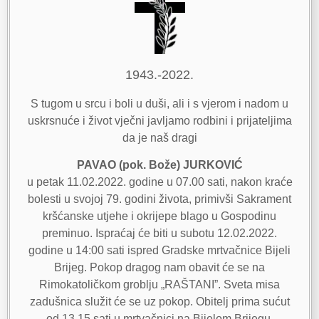
1943.-2022.
S tugom u srcu i boli u duši, ali i s vjerom i nadom u
uskrsnuće i život vječni javljamo rodbini i prijateljima
da je naš dragi
PAVAO (pok. Bože) JURKOVIĆ
u petak 11.02.2022. godine u 07.00 sati, nakon kraće
bolesti u svojoj 79. godini života, primivši Sakrament
kršćanske utjehe i okrijepe blago u Gospodinu
preminuo. Ispraćaj će biti u subotu 12.02.2022.
godine u 14:00 sati ispred Gradske mrtvačnice Bijeli
Brijeg. Pokop dragog nam obavit će se na
Rimokatoličkom groblju „RAŠTANI”. Sveta misa
zadušnica služit će se uz pokop. Obitelj prima sućut
od 13.15 sati u mrtvačnici na Bijelom Brijegu.