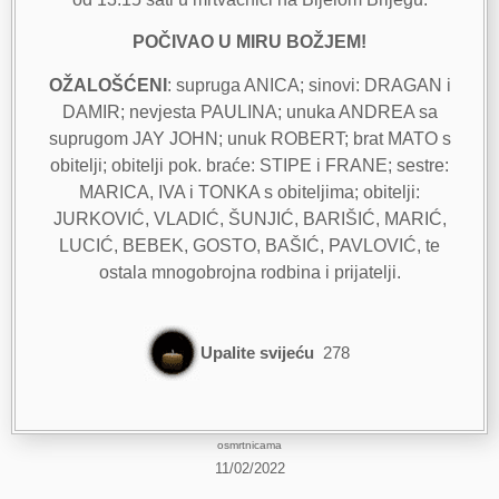
POČIVAO U MIRU BOŽJEM!
OŽALOŠĆENI
: supruga ANICA; sinovi: DRAGAN i
DAMIR; nevjesta PAULINA; unuka ANDREA sa
suprugom JAY JOHN; unuk ROBERT; brat MATO s
obitelji; obitelji pok. braće: STIPE i FRANE; sestre:
MARICA, IVA i TONKA s obiteljima; obitelji:
JURKOVIĆ, VLADIĆ, ŠUNJIĆ, BARIŠIĆ, MARIĆ,
LUCIĆ, BEBEK, GOSTO, BAŠIĆ, PAVLOVIĆ, te
ostala mnogobrojna rodbina i prijatelji.
Upalite svijeću
278
osmrtnicama
11/02/2022