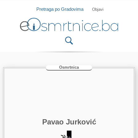
Isprobajte našu Android i IOS aplikaciju
Otvori
Pretraga po Gradovima
Objavi
Osmrtnica
Pavao Jurković