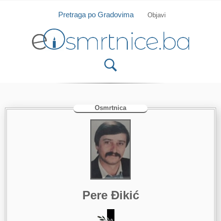
Isprobajte našu Android i IOS aplikaciju
Otvori
Pretraga po Gradovima
Objavi
Osmrtnica
Pere Đikić