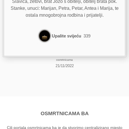
Slavica, zetovi, brat Jozo s obitelji, obitelj brata pok.
Stanke, unuci: Marijan, Petra, Petar, Antea i Marija, te
ostala mnogobrojna rodbina i prijatelji.
Upalite svijeću
339
osmrtnicama
21/11/2022
OSMRTNICAMA BA
Cilj portala osmrtnicama ba je da stvorimo centralizirano mjesto