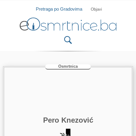
Isprobajte našu Android i IOS aplikaciju
Otvori
Pretraga po Gradovima
Objavi
Osmrtnica
Pero Knezović