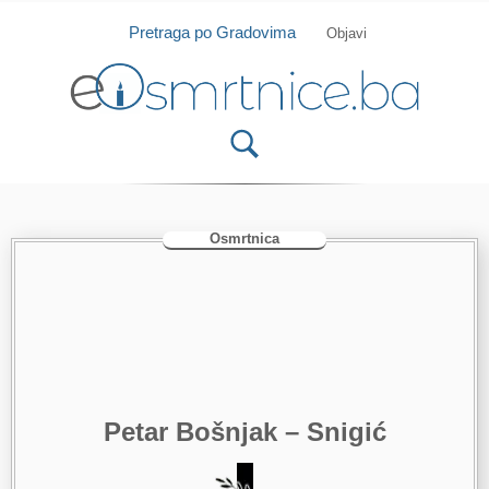
Isprobajte našu Android i IOS aplikaciju
Otvori
Pretraga po Gradovima
Objavi
Osmrtnica
Petar Bošnjak – Snigić