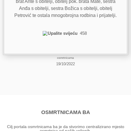
brat Ante s obitelji, obitelj pok. brata Mate, sestra
Anđa s obitelji, sestra Božica s obitelji, obitelj
Petrović te ostala mnogobrojna rodbina i prijatelji.
Upalite svijeću
458
osmrtnicama
19/10/2022
OSMRTNICAMA BA
Cilj portala osmrtnicama ba je da stvorimo centralizirano mjesto
osmrtnica od naših voljenih.