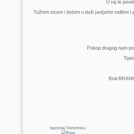
U raj te pove
Tužnim srcem i bolom u duši javljamo rodbini i 
Pokop dragog nam poko
Tijel
Brat BRANKO 
Isprintaj Osmrtnicu