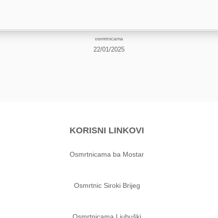
osmrtnicama
22/01/2025
KORISNI LINKOVI
Osmrtnicama ba Mostar
Osmrtnic Siroki Brijeg
Osmrtnicama Ljubuški