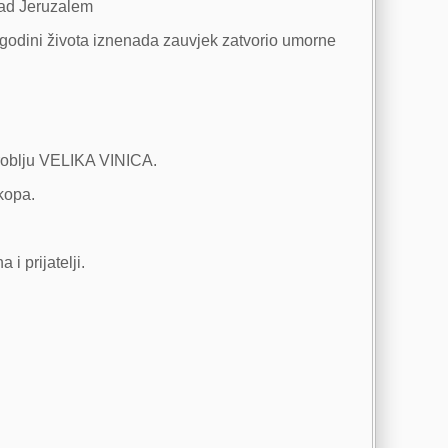
grad Jeruzalem
. godini života iznenada zauvjek zatvorio umorne
groblju VELIKA VINICA.
okopa.
i prijatelji.