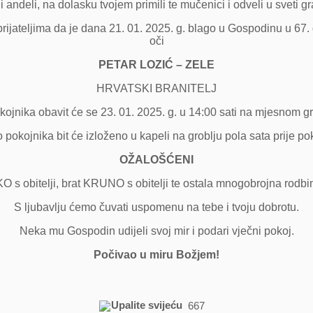
li andeli, na dolasku tvojem primili te mučenici i odveli u sveti 
prijateljima da je dana 21. 01. 2025. g. blago u Gospodinu u 67
oči
PETAR LOZIĆ – ZELE
HRVATSKI BRANITELJ
jnika obavit će se 23. 01. 2025. g. u 14:00 sati na mjesnom 
o pokojnika bit će izloženo u kapeli na groblju pola sata prije p
OŽALOŠĆENI
s obitelji, brat KRUNO s obitelji te ostala mnogobrojna rodbina 
S ljubavlju ćemo čuvati uspomenu na tebe i tvoju dobrotu.
Neka mu Gospodin udijeli svoj mir i podari vječni pokoj.
Počivao u miru Božjem!
Upalite svijeću
667