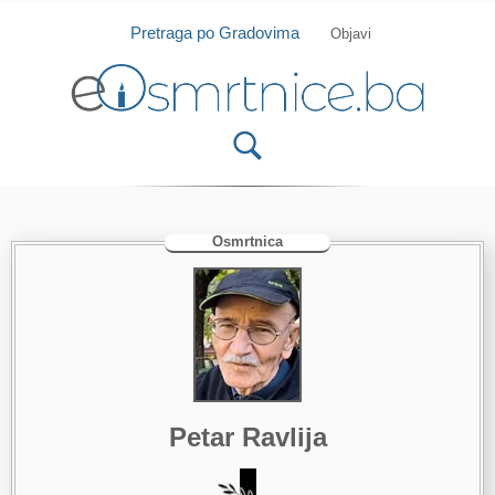
Isprobajte našu Android i IOS aplikaciju
Otvori
Pretraga po Gradovima
Objavi
Osmrtnica
Petar Ravlija