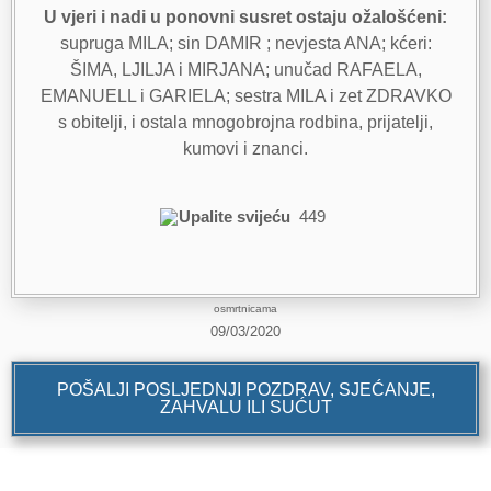
U vjeri i nadi u ponovni susret ostaju ožalošćeni:
supruga MILA; sin DAMIR ; nevjesta ANA; kćeri:
ŠIMA, LJILJA i MIRJANA; unučad RAFAELA,
EMANUELL i GARIELA; sestra MILA i zet ZDRAVKO
s obitelji, i ostala mnogobrojna rodbina, prijatelji,
kumovi i znanci.
Upalite svijeću
449
osmrtnicama
09/03/2020
POŠALJI POSLJEDNJI POZDRAV, SJEĆANJE,
ZAHVALU ILI SUĆUT