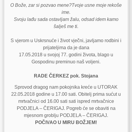
O Bože, zar si pozvao mene?Tvoje usne moje rekoše
ime.
Svoju lađu sada ostavljam žalu, odsad idem kamo
šalješ me ti.
S vjerom u Uskrsnuće i život vječni, javljamo rodbini i
prijateljima da je dana
17.05.2018 u svojoj 77. godini života, blago u
Gospodinu preminuo naš voljeni.
RADE ČERKEZ pok. Stojana
Sprovod dragog nam pokojnika kreće u UTORAK
22.05.2018 godine u 17.00 sati. Obitelj prima sućut u
mrtvačnici od 16.00 sati sati ispred mrtvačnice
PODJELA – ČERIGAJ. Pogreb će se obaviti na
mjesnom groblju PODJELA – ČERIGAJ.
POČIVAO U MIRU BOŽJEM!