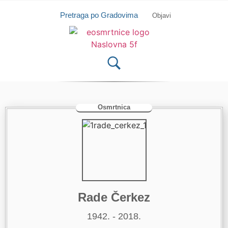
Isprobajte našu Android i IOS aplikaciju
Otvori
Pretraga po Gradovima
Objavi
Osmrtnica
Rade Čerkez
1942. - 2018.