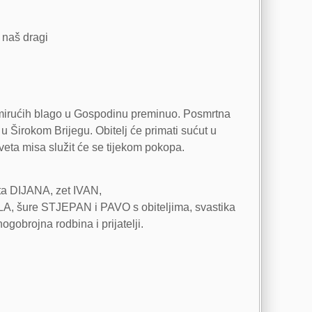
e naš dragi
t umirućih blago u Gospodinu preminuo. Posmrtna
irokom Brijegu. Obitelj će primati sućut u
eta misa služit će se tijekom pokopa.
a DIJANA, zet IVAN,
, šure STJEPAN i PAVO s obiteljima, svastika
ojna rodbina i prijatelji.