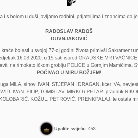
 i s bolom u duši javljamo rodbini, prijateljima i znancima da j
RADOSLAV RADOŠ
DUVNJAKOVIĆ
n kraće bolesti u svojoj 77-oj godini života primivši Sakramen
djeljak 16.03.2020. u 15 sati ispred GRADSKE MRTVAČNICE u Š
baviti na rimokatoličkom groblju POLICE u Gornjim Mamićima. Sv
POČIVAO U MIRU BOŽJEM!
uga MILA, sinovi IVAN, STJEPAN i DRAGAN, kćer IVA, nevjest
DAVID, IVAN, FILIP, TOMISLAV, MIRKO i PETAR, praunuk NIKOLA
KOLOBARIĆ, KOŽUL, PETROVIĆ, PRENKPALAJ, te ostala mnogobr
Upalite svijeću
453