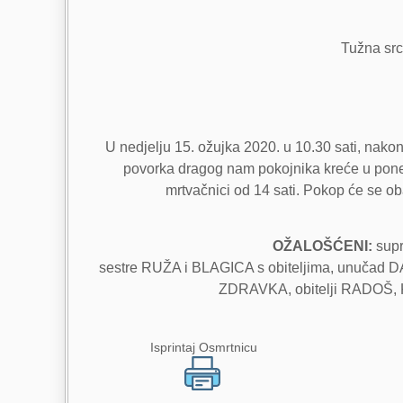
Tužna srca
U nedjelju 15. ožujka 2020. u 10.30 sati, nako
povorka dragog nam pokojnika kreće u pone
mrtvačnici od 14 sati. Pokop će se o
OŽALOŠĆENI:
supr
sestre RUŽA i BLAGICA s obiteljima, unučad 
ZDRAVKA, obitelji RADOŠ, 
Isprintaj Osmrtnicu