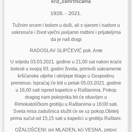
1928. - 2021.
Tužnim srcem i bolom u duši, ali s vjerom i nadom u
uskrsnuće i život vječni javljamo rodbini i prijateljima
da je naš dragi
RADOSLAV SLIPČEVIĆ pok. Ante
U srijedu 03.03.2021. godine u 21,00 sat nakon kraće
bolesti u svojoj 93. godini života, primivši sakramente
kršćanske utjehe i okrijepe blago u Gospodinu
preminuo. Ispraćaj će biti u petak 05.03.2021. godine
u 16,00 sati ispred kapelice u Raštanima. Pokop
dragog nam pokojnika bit će obavljen u
Rimokatoličkom groblju u Raštanima u 16:00 sati.
Sveta misa zadušnica služit će se uz pokop.Obitelj
prima sućut od 15,15 sati u kapelici u groblju Raštani.
OŽALOŠĆENI: sin MLADEN, kći VESNA, zetovi: