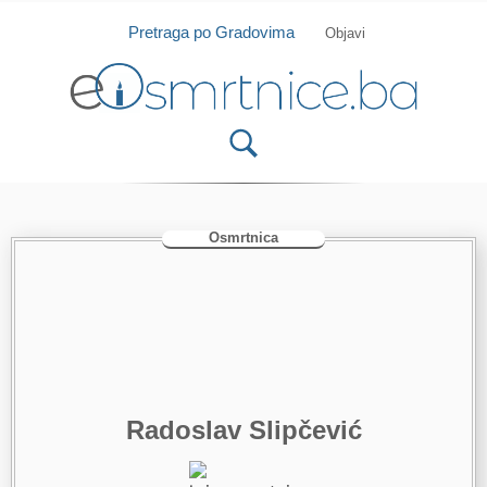
Isprobajte našu Android i IOS aplikaciju
Otvori
Pretraga po Gradovima
Objavi
Osmrtnica
Radoslav Slipčević