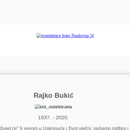
Rajko Bukić
1937. - 2020.
 živjet će” S vjerom u Uskrsnuće i život vječni, javljamo rodbin