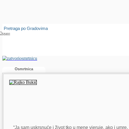
Isprobajte našu Android i IOS aplikaciju
Otvori
Pretraga po Gradovima
Objavi
Osmrtnica
“Ja sam uskrsnuće i život tko u mene vjeruje, ako i umre,