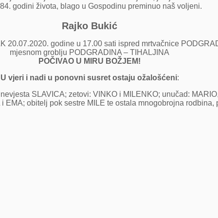
 84. godini života, blago u Gospodinu preminuo naš voljeni.
Rajko Bukić
 20.07.2020. godine u 17.00 sati ispred mrtvačnice PODGRAD
mjesnom groblju PODGRADINA – TIHALJINA
POČIVAO U MIRU BOŽJEM!
U vjeri i nadi u ponovni susret ostaju ožalošćeni
:
lji; nevjesta SLAVICA; zetovi: VINKO i MILENKO; unučad: MA
MA; obitelj pok sestre MILE te ostala mnogobrojna rodbina, pri