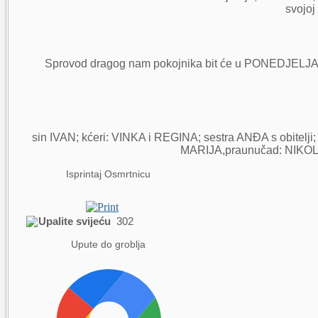
svojoj
Sprovod dragog nam pokojnika bit će u PONEDJELJAK
sin IVAN; kćeri: VINKA i REGINA; sestra ANĐA s obite
MARIJA,praunučad: NIKOL i E
Isprintaj Osmrtnicu
Upalite svijeću
302
Upute do groblja