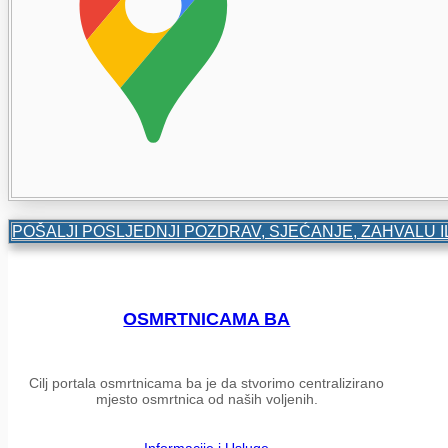
POŠALJI POSLJEDNJI POZDRAV, SJEĆANJE, ZAHVALU I
OSMRTNICAMA BA
Cilj portala osmrtnicama ba je da stvorimo centralizirano
mjesto osmrtnica od naših voljenih.
Informacije i Usluge