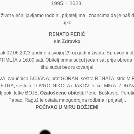
1995. - 2023.
vot vječni javljamo rodbini, prijateljima i znancima da je naš drag
ujko
RENATO PERIĆ
sin Zdravka
k 02.06.2023 godine u svojoj 29-oj godini života. Sprovodni o
MLJA u 16.00 sati. Obitelj prima sućut jedan sat prije obreda u k
tihu sućut bez rukovanja!
A; zaručnica BOJANA; brat GORAN; sestra RENATA; stric MIRO
ETRA; sestrići: LOVRO, NIKOLA i JAKOV; tetke: MIRA, ZDR
lj pok. tetke BOJE.
Ožalošćene obitelji
: Perić, Bošković, Perut
Papac, Raguž te ostala mnogobrojna rodbina i prijatelji.
POČIVAO U MIRU BOŽJEM!