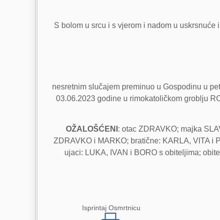
S bolom u srcu i s vjerom i nadom u uskrsnuće i ži
nesretnim slučajem preminuo u Gospodinu u peta
03.06.2023 godine u rimokatoličkom groblju ROTI
OŽALOŠĆENI
: otac ZDRAVKO; majka SLAV
ZDRAVKO i MARKO; bratične: KARLA, VITA i P
ujaci: LUKA, IVAN i BORO s obiteljima; obite
Isprintaj Osmrtnicu