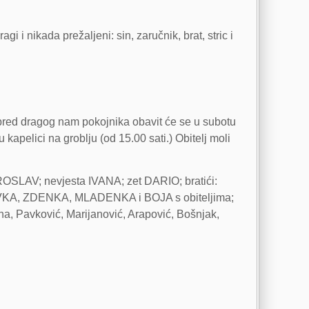
i i nikada prežaljeni: sin, zaručnik, brat, stric i
bred dragog nam pokojnika obavit će se u subotu
apelici na groblju (od 15.00 sati.) Obitelj moli
SLAV; nevjesta IVANA; zet DARIO; bratići:
AVKA, ZDENKA, MLADENKA i BOJA s obiteljima;
ina, Pavković, Marijanović, Arapović, Bošnjak,