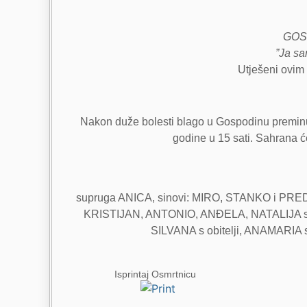
GOSP
”Ja sa
Utješeni ovim 
Nakon duže bolesti blago u Gospodinu preminuo
godine u 15 sati. Sahrana će
supruga ANICA, sinovi: MIRO, STANKO i PRED
KRISTIJAN, ANTONIO, ANĐELA, NATALIJA s
SILVANA s obitelji, ANAMARIA s ob
Isprintaj Osmrtnicu