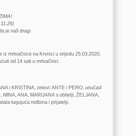
ZIMA!
 11,26)
da je naš dragi
iz mrtvačnice na Krvnici u srijedu 25.03.2020.
ćuti od 14 sati u mrtvačnici.
NA i KRISTINA, zetovi: ANTE i PERO, unučad:
INA, ANA, MARIJANA s obitelji, ŽELJANA,
ala tugujuća rodbina i prijatelji.