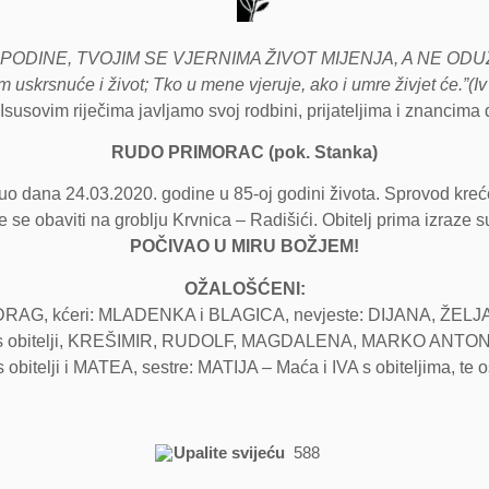
ODINE, TVOJIM SE VJERNIMA ŽIVOT MIJENJA, A NE ODU
m uskrsnuće i život; Tko u mene vjeruje, ako i umre živjet će.”(Iv
Isusovim riječima javljamo svoj rodbini, prijateljima i znancima 
RUDO PRIMORAC (pok. Stanka)
 dana 24.03.2020. godine u 85-oj godini života. Sprovod kreće 
 se obaviti na groblju Krvnica – Radišići. Obitelj prima izraze su
POČIVAO U MIRU BOŽJEM!
OŽALOŠĆENI:
RAG, kćeri: MLADENKA i BLAGICA, nevjeste: DIJANA, ŽELJA
 obitelji, KREŠIMIR, RUDOLF, MAGDALENA, MARKO ANTON, M
itelji i MATEA, sestre: MATIJA – Maća i IVA s obiteljima, te ost
Upalite svijeću
588