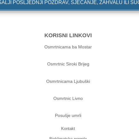
ALJI POSLJEDNJI POZDRAV, SJEĆANJE, ZAHVALU ILI S
KORISNI LINKOVI
Osmrtnicama ba Mostar
Osmrtnic Siroki Brijeg
Osmrtnicama Ljubuški
Osmrtnic Livno
Posušje umrli
Kontakt
Bioklimatske pergole