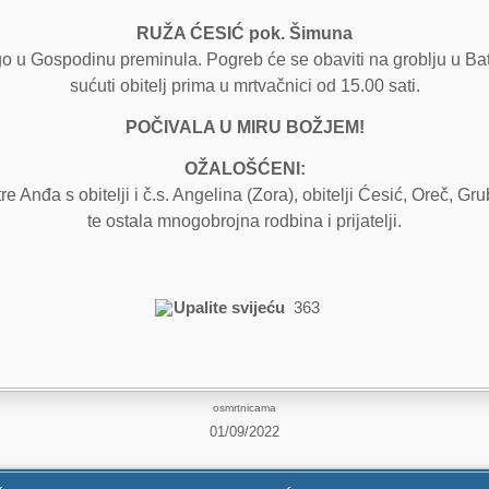
RUŽA ĆESIĆ pok. Šimuna
go u Gospodinu preminula. Pogreb će se obaviti na groblju u Bati
sućuti obitelj prima u mrtvačnici od 15.00 sati.
POČIVALA U MIRU BOŽJEM!
OŽALOŠĆENI:
stre Anđa s obitelji i č.s. Angelina (Zora), obitelji Ćesić, Oreč, G
te ostala mnogobrojna rodbina i prijatelji.
Upalite svijeću
363
osmrtnicama
01/09/2022