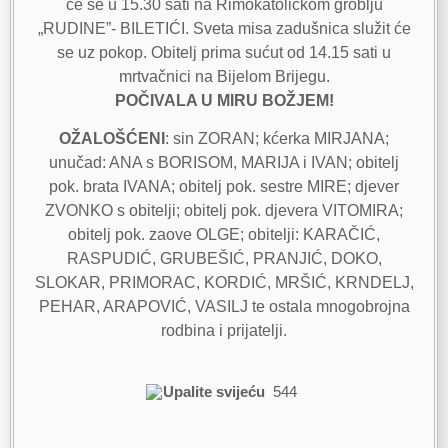
će se u 15.30 sati na Rimokatoličkom groblju
„RUDINE”- BILETIĆI. Sveta misa zadušnica služit će
se uz pokop. Obitelj prima sućut od 14.15 sati u
mrtvačnici na Bijelom Brijegu.
POČIVALA U MIRU BOŽJEM!
OŽALOŠĆENI
: sin ZORAN; kćerka MIRJANA;
unučad: ANA s BORISOM, MARIJA i IVAN; obitelj
pok. brata IVANA; obitelj pok. sestre MIRE; djever
ZVONKO s obitelji; obitelj pok. djevera VITOMIRA;
obitelj pok. zaove OLGE; obitelji: KARAČIĆ,
RASPUDIĆ, GRUBEŠIĆ, PRANJIĆ, DOKO,
SLOKAR, PRIMORAC, KORDIĆ, MRŠIĆ, KRNDELJ,
PEHAR, ARAPOVIĆ, VASILJ te ostala mnogobrojna
rodbina i prijatelji.
Upalite svijeću
544