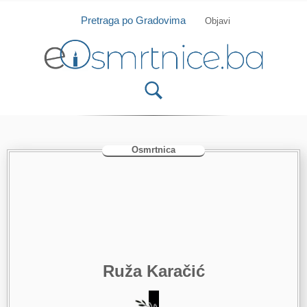
Isprobajte našu Android i IOS aplikaciju
Otvori
Pretraga po Gradovima
Objavi
Osmrtnica
Ruža Karačić