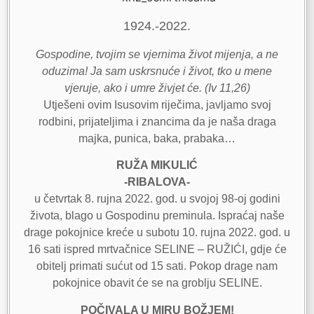
1924.-2022.
Gospodine, tvojim se vjernima život mijenja, a ne
oduzima! Ja sam uskrsnuće i život, tko u mene
vjeruje, ako i umre živjet će. (Iv 11,26)
Utješeni ovim Isusovim riječima, javljamo svoj
rodbini, prijateljima i znancima da je naša draga
majka, punica, baka, prabaka…
RUŽA MIKULIĆ
-RIBALOVA-
u četvrtak 8. rujna 2022. god. u svojoj 98-oj godini
života, blago u Gospodinu preminula. Ispraćaj naše
drage pokojnice kreće u subotu 10. rujna 2022. god. u
16 sati ispred mrtvačnice SELINE – RUŽIĆI, gdje će
obitelj primati sućut od 15 sati. Pokop drage nam
pokojnice obavit će se na groblju SELINE.
POČIVALA U MIRU BOŽJEM!