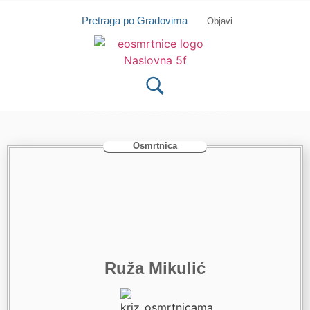
Isprobajte našu Android i IOS aplikaciju
Otvori
Pretraga po Gradovima
Objavi
Osmrtnica
Ruža Mikulić