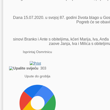
Dana 15.07.2020. u svojoj 87. godini života blago u Go
Pogreb će se obaviti
sinovi Branko i Ante s obiteljima, kćeri Marija, Iva, Anđa i
zaove Janja, Iva i Milica s obitelji
Isprintaj Osmrtnicu
Upalite svijeću
303
Upute do groblja