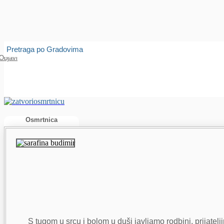
Isprobajte našu Android i IOS aplikaciju
Otvori
Pretraga po Gradovima
Objavi
Osmrtnica
S tugom u srcu i bolom u duši javljamo rodbini, prijatel