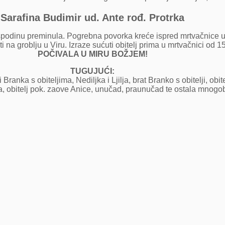
Sarafina Budimir ud. Ante rođ. Protrka
spodinu preminula. Pogrebna povorka kreće ispred mrtvačnice u V
 na groblju u Viru. Izraze sućuti obitelj prima u mrtvačnici od 15
POČIVALA U MIRU BOŽJEM!
TUGUJUĆI:
 Branka s obiteljima, Nediljka i Ljilja, brat Branko s obitelji, obi
ma, obitelj pok. zaove Anice, unučad, praunučad te ostala mnogobro