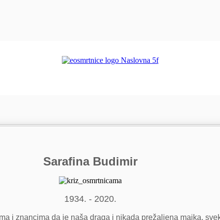
Sarafina Budimir
1934. - 2020.
jima i znancima da je naša draga i nikada prežaljena majka, svek