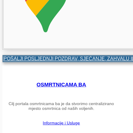
POŠALJI POSLJEDNJI POZDRAV, SJEĆANJE, ZAHVALU I
OSMRTNICAMA BA
Cilj portala osmrtnicama ba je da stvorimo centralizirano
mjesto osmrtnica od naših voljenih.
Informacije i Usluge