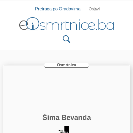
Isprobajte našu Android i IOS aplikaciju
Otvori
Pretraga po Gradovima
Objavi
Osmrtnica
Šima Bevanda