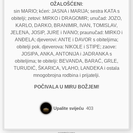
OŽALOŠĆENI:
sin MARIO; kćeri: JASNA i MARIJA; sestra KATA s
obitelji; zetovi: MIRKO i DRAGOMIR; unučad: JOZO,
KARLO, DARKO, BRANIMIR, IVAN, TOMISLAV,
JELENA, JOSIP, JURE i IVANO; praunučad: MIRKO i
ANĐELA; djeverovi: ANTE i DAVOR s obiteljima;
obitelji pok. djeverova: NIKOLE i STIPE; zaove:
JOSIPA, ANKA, ANTONIJA i JADRANKA s
obiteljima; te obitelji: BEVANDA, BARAĆ, GRLE,
TURUDIĆ, ŠKARICA, VLAHO, LANDEKA i ostala
mnogobrojna rodbina i prijatelji.
POČIVALA U MIRU BOŽJEM!
Upalite svijeću
403
osmrtnicama