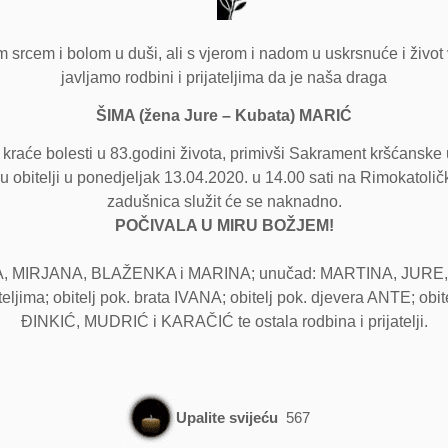
 srcem i bolom u duši, ali s vjerom i nadom u uskrsnuće i život 
javljamo rodbini i prijateljima da je naša draga
ŠIMA (žena Jure – Kubata) MARIĆ
 kraće bolesti u 83.godini života, primivši Sakrament kršćanske 
u obitelji u ponedjeljak 13.04.2020. u 14.00 sati na Rimokat
zadušnica služit će se naknadno.
POČIVALA U MIRU BOŽJEM!
A, MIRJANA, BLAŽENKA i MARINA; unučad: MARTINA, JURE, 
jima; obitelj pok. brata IVANA; obitelj pok. djevera ANTE; obit
ĐINKIĆ, MUDRIĆ i KARAČIĆ te ostala rodbina i prijatelji.
Upalite svijeću
567