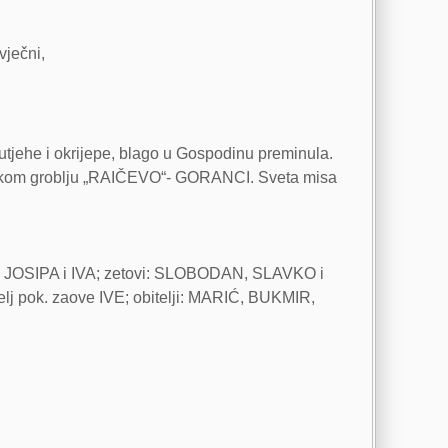
vječni,
utjehe i okrijepe, blago u Gospodinu preminula.
oličkom groblju „RAIČEVO“- GORANCI. Sveta misa
JOSIPA i IVA; zetovi: SLOBODAN, SLAVKO i
elj pok. zaove IVE; obitelji: MARIĆ, BUKMIR,