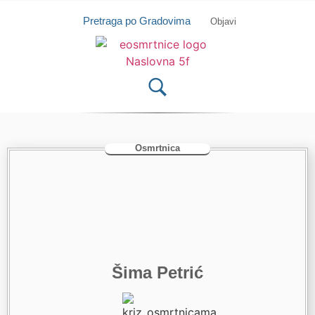
Isprobajte našu Android i IOS aplikaciju
Otvori
Pretraga po Gradovima
Objavi
Osmrtnica
Šima Petrić