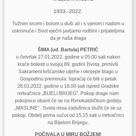
1933.-2022.
Tužnim srcem i bolom u duši ali i s vjerom i nadom u
uskrsnuće i život vječni javljamo rodbini i prijateljima
da je naša draga
ŠIMA (ud. Bartula) PETRIĆ
u četvrtak 27.01.2022. godine u 05.00 sati nakon
kraće bolesti u svojoj 89. godini života, primivši
Sakrament kršćanske utjehe i okrijepe blago u
Gospodinu preminula. Ispraćaj će biti u petak
28.01.2022. godine u 16.00 sati ispred Gradske
mrtvačnice „BIJELI BRIJEG”. Pokop drage nam
pokojnice obavit će se na Rimokatoličkom groblju
„MASLINE” . Sveta misa zadušnica služit će se uz
pokop. Obitelj prima sućut od 15.15 sati u mrtvačnici
na Bijelom Brijegu.
POČIVALA U MIRU BOŽJEM!