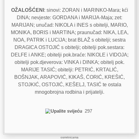
OŽALOŠĆENI
: sinovi: ZORAN i MARINKO-Mara; kći
DINA; nevjeste: GORDANA i MARIJA-Maja; zet:
MARIJAN; unučad: NIKOLA i INES s obitelji, MARIO,
MONIKA, BORIS i MARTINA; praunučad: NIKA, LEA,
NOA, PATRIK i LUCIJA; brat BLAŽ s obitelji; sestra
DRAGICA OSTOJIĆ s obitelji; obitelji pok.sestara:
DELFE i ANKE; obitelji pok.braće: NIKOLE i VIDOJA;
obitelji pok.djeverova: VINKA i DINKA; obitelj pok.
MARIJE TASIĆ; obitelji: PETRIĆ, KRTALIĆ,
BOŠNJAK, ARAPOVIĆ, KIKAŠ, ĆORIĆ, KREŠIĆ,
STOJKIĆ, OSTOJIĆ, KEŠELJ, TASIĆ te ostala
mnogobrojna rodbina i prijatelji.
Upalite svijeću
297
osmrtnicama