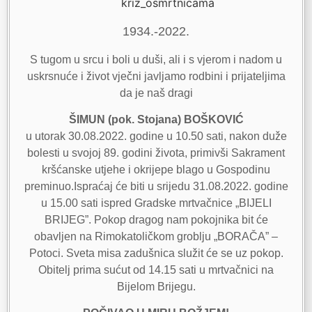
1934.-2022.
S tugom u srcu i boli u duši, ali i s vjerom i nadom u
uskrsnuće i život vječni javljamo rodbini i prijateljima
da je naš dragi
ŠIMUN (pok. Stojana) BOŠKOVIĆ
u utorak 30.08.2022. godine u 10.50 sati, nakon duže
bolesti u svojoj 89. godini života, primivši Sakrament
kršćanske utjehe i okrijepe blago u Gospodinu
preminuo.Ispraćaj će biti u srijedu 31.08.2022. godine
u 15.00 sati ispred Gradske mrtvačnice „BIJELI
BRIJEG”. Pokop dragog nam pokojnika bit će
obavljen na Rimokatoličkom groblju „BORAČA” –
Potoci. Sveta misa zadušnica služit će se uz pokop.
Obitelj prima sućut od 14.15 sati u mrtvačnici na
Bijelom Brijegu.