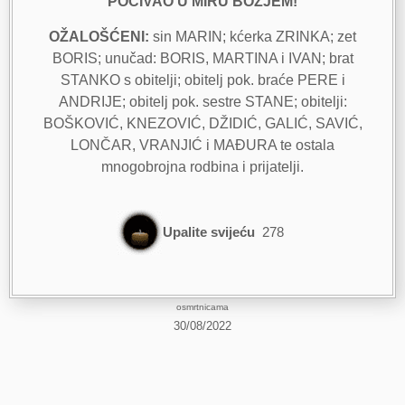
POČIVAO U MIRU BOŽJEM!
OŽALOŠĆENI:
sin MARIN; kćerka ZRINKA; zet
BORIS; unučad: BORIS, MARTINA i IVAN; brat
STANKO s obitelji; obitelj pok. braće PERE i
ANDRIJE; obitelj pok. sestre STANE; obitelji:
BOŠKOVIĆ, KNEZOVIĆ, DŽIDIĆ, GALIĆ, SAVIĆ,
LONČAR, VRANJIĆ i MAĐURA te ostala
mnogobrojna rodbina i prijatelji.
Upalite svijeću
278
osmrtnicama
30/08/2022