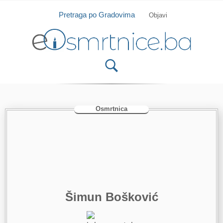
Isprobajte našu Android i IOS aplikaciju
Otvori
Pretraga po Gradovima
Objavi
Osmrtnica
Šimun Bošković