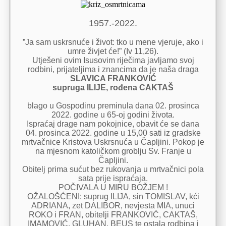
1957.-2022.
”Ja sam uskrsnuće i život: tko u mene vjeruje, ako i
umre živjet će!” (Iv 11,26).
Utješeni ovim Isusovim riječima javljamo svoj
rodbini, prijateljima i znancima da je naša draga
SLAVICA FRANKOVIĆ
supruga ILIJE, rođena CAKTAŠ
blago u Gospodinu preminula dana 02. prosinca
2022. godine u 65-oj godini života.
Ispraćaj drage nam pokojnice, obavit će se dana
04. prosinca 2022. godine u 15,00 sati iz gradske
mrtvačnice Kristova Uskrsnuća u Čapljini. Pokop je
na mjesnom katoličkom groblju Sv. Franje u
Čapljini.
Obitelj prima sućut bez rukovanja u mrtvačnici pola
sata prije ispraćaja.
POČIVALA U MIRU BOŽJEM !
OŽALOŠĆENI: suprug ILIJA, sin TOMISLAV, kći
ADRIANA, zet DALIBOR, nevjesta MIA, unuci
ROKO i FRAN, obitelji FRANKOVIĆ, CAKTAŠ,
IMAMOVIĆ, GLUHAN, BEUS te ostala rodbina i