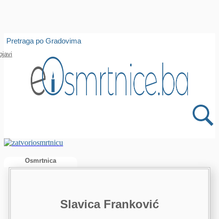
Isprobajte našu Android i IOS aplikaciju
Pretraga po Gradovima
Otvori
bjavi
Osmrtnica
Slavica Franković