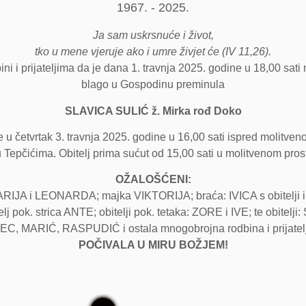
1967. - 2025.
Ja sam uskrsnuće i život,
tko u mene vjeruje ako i umre živjet će (IV 11,26).
ni i prijateljima da je dana 1. travnja 2025. godine u 18,00 sati 
blago u Gospodinu preminula
SLAVICA SULIĆ ž. Mirka rođ Doko
 u četvrtak 3. travnja 2025. godine u 16,00 sati ispred molitven
u Tepčićima. Obitelj prima sućut od 15,00 sati u molitvenom pros
OŽALOŠĆENI:
MARIJA i LEONARDA; majka VIKTORIJA; braća: IVICA s obitelji i
bitelj pok. strica ANTE; obitelji pok. tetaka: ZORE i IVE; te o
EC, MARIĆ, RASPUDIĆ i ostala mnogobrojna rodbina i prijatelj
POČIVALA U MIRU BOŽJEM!