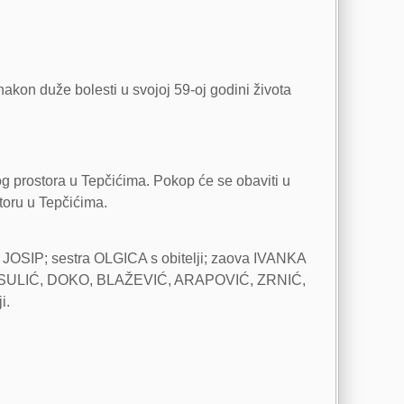
nakon duže bolesti u svojoj 59-oj godini života
og prostora u Tepčićima. Pokop će se obaviti u
toru u Tepčićima.
 JOSIP; sestra OLGICA s obitelji; zaova IVANKA
bitelji: SULIĆ, DOKO, BLAŽEVIĆ, ARAPOVIĆ, ZRNIĆ,
i.