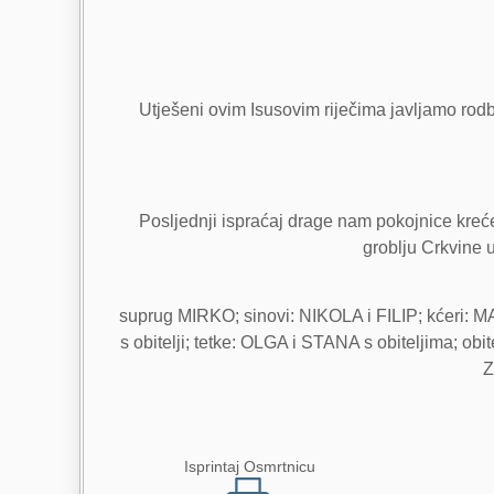
Utješeni ovim Isusovim riječima javljamo rodbi
Posljednji ispraćaj drage nam pokojnice kreće
groblju Crkvine 
suprug MIRKO; sinovi: NIKOLA i FILIP; kćeri: 
s obitelji; tetke: OLGA i STANA s obiteljima; o
Z
Isprintaj Osmrtnicu