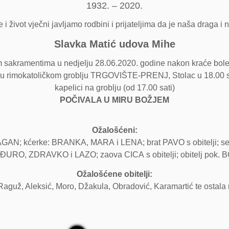
1932. – 2020.
i život vječni javljamo rodbini i prijateljima da je naša draga i 
Slavka Matić udova Mihe
sakramentima u nedjelju 28.06.2020. godine nakon kraće bolesti
 u rimokatoličkom groblju TRGOVIŠTE-PRENJ, Stolac u 18.00 sati
kapelici na groblju (od 17.00 sati)
POČIVALA U MIRU BOŽJEM
Ožalošćeni:
AN; kćerke: BRANKA, MARA i LENA; brat PAVO s obitelji; sest
 ĐURO, ZDRAVKO i LAZO; zaova CICA s obitelji; obitelj pok. 
Ožalošćene obitelji:
 Raguž, Aleksić, Moro, Džakula, Obradović, Karamartić te ostala m