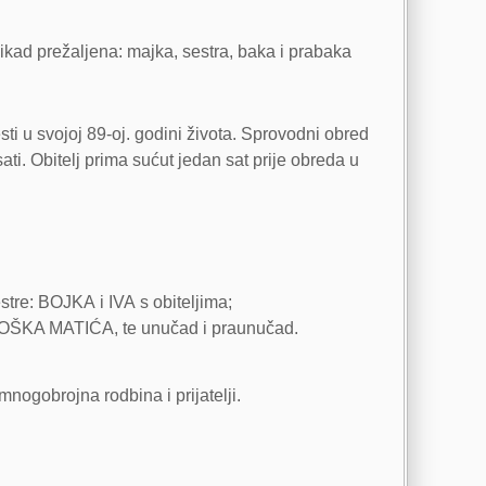
nikad prežaljena: majka, sestra, baka i prabaka
 u svojoj 89-oj. godini života. Sprovodni obred
. Obitelj prima sućut jedan sat prije obreda u
re: BOJKA i IVA s obiteljima;
BOŠKA MATIĆA, te unučad i praunučad.
nogobrojna rodbina i prijatelji.