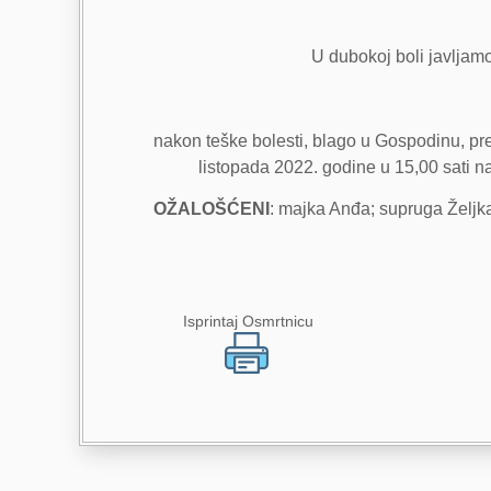
U dubokoj boli javljamo 
nakon teške bolesti, blago u Gospodinu, pr
listopada 2022. godine u 15,00 sati na
OŽALOŠĆENI
: majka Anđa; supruga Željka: s
Isprintaj Osmrtnicu