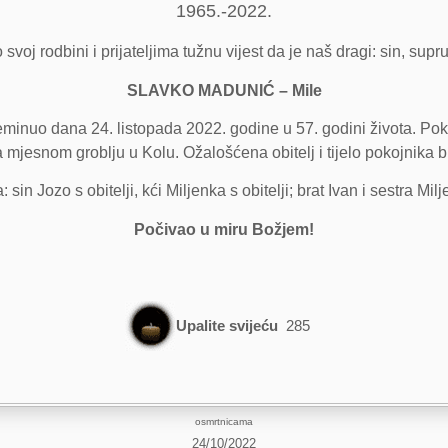
1965.-2022.
svoj rodbini i prijateljima tužnu vijest da je naš dragi: sin, suprug
SLAVKO MADUNIĆ – Mile
eminuo dana 24. listopada 2022. godine u 57. godini života. Pok
 mjesnom groblju u Kolu. Ožalošćena obitelj i tijelo pokojnika bi
in Jozo s obitelji, kći Miljenka s obitelji; brat Ivan i sestra Milje
Počivao u miru Božjem!
Upalite svijeću
285
osmrtnicama
24/10/2022